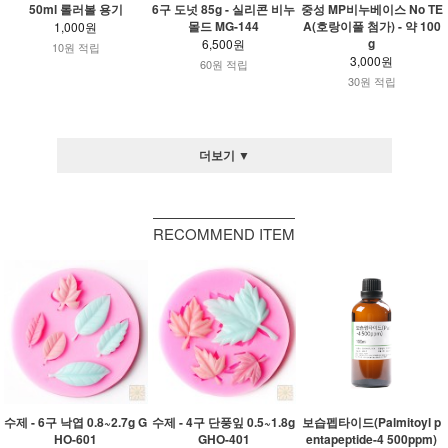
50ml 롤러볼 용기
6구 도넛 85g - 실리콘 비누
중성 MP비누베이스 No TE
몰드 MG-144
A(호랑이풀 첨가) - 약 100
1,000원
g
6,500원
10원 적립
3,000원
60원 적립
30원 적립
더보기 ▼
RECOMMEND ITEM
수제 - 6구 낙엽 0.8~2.7g G
수제 - 4구 단풍잎 0.5~1.8g
보습펩타이드(Palmitoyl p
HO-601
GHO-401
entapeptide-4 500ppm)