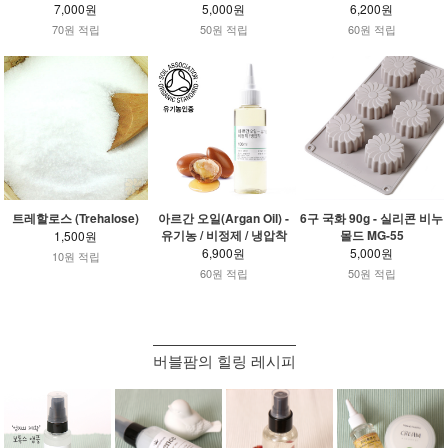
7,000원
5,000원
6,200원
70원 적립
50원 적립
60원 적립
트레할로스 (Trehalose)
아르간 오일(Argan Oil) -
6구 국화 90g - 실리콘 비누
유기농 / 비정제 / 냉압착
몰드 MG-55
1,500원
6,900원
5,000원
10원 적립
60원 적립
50원 적립
버블팜의 힐링 레시피