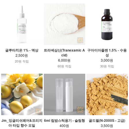
글루타치온 1% - 액상
트라넥삼산(Tranexamic A
구아이아줄렌 1.5% - 수용
cid)
성
2,500원
6,000원
3,000원
20원 적립
60원 적립
30원 적립
Jm_잉글리쉬페어&프리지
6ml 립밤스틱용기 - 슬림형
골드펄(N-2000S - 고급)
아 타입 향수 오일
400원
3,500원