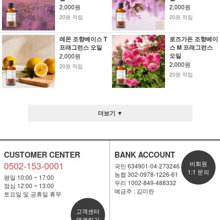
2,000원
2,000원
20원 적립
20원 적립
레몬 조향베이스 T
로즈가든 조향베이
프래그런스 오일
스 M 프래그런스
오일
2,000원
2,000원
20원 적립
20원 적립
더보기 ▼
CUSTOMER CENTER
BANK ACCOUNT
0502-153-0001
비회원
국민 634901-04-273246
1:1 문의
농협 302-0978-1226-61
평일 10:00 ~ 17:00
우리 1002-849-488332
점심 12:00 ~ 13:00
예금주 : 김미란
토요일 및 공휴일 휴무
고객센터
연결하기