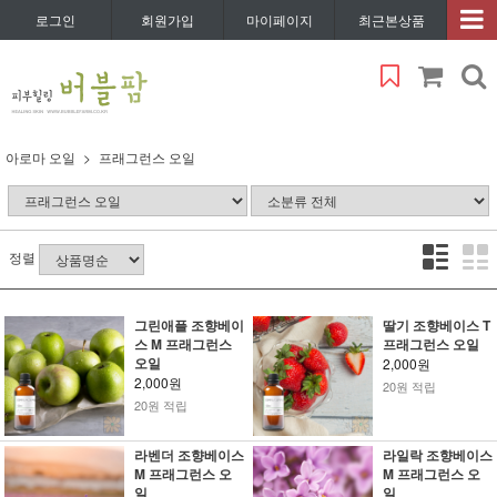
로그인
회원가입
마이페이지
최근본상품
아로마 오일
프래그런스 오일
정렬
그린애플 조향베이
딸기 조향베이스 T
스 M 프래그런스
프래그런스 오일
오일
2,000원
2,000원
20원 적립
20원 적립
라벤더 조향베이스
라일락 조향베이스
M 프래그런스 오
M 프래그런스 오
일
일