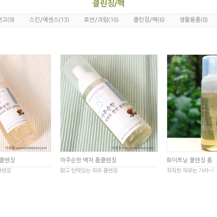
클린징/팩
(9)
(13)
(16)
(6)
(8)
연고
스킨/에센스
로션/크림
클린징/팩
생활용품
폼클렌징
아주순한 백차 폼클렌징
화이트닝 클렌징 폼
클렌징
맑고 탄력있는 피부 클렌징
칙칙한 피부는 가라~!