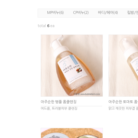
(6)
(2)
(4)
MP비누
CP비누
바디/헤어
립밤/
total
6
ea
아주순한 병풀 폼클렌징
아주순한 토마토 
여드름, 트러블피부 클렌징
맑고 깨끗한 피부결 