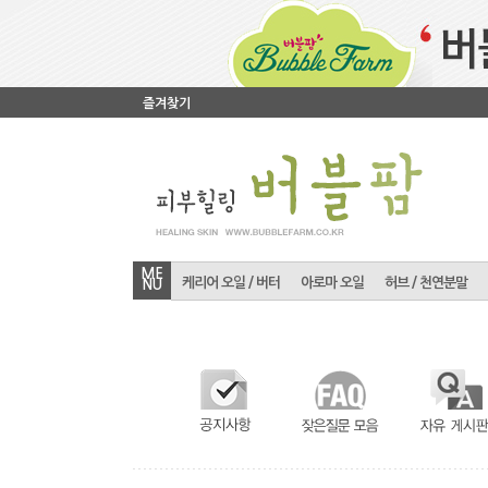
즐겨찾기
ME
케리어 오일 / 버터
아로마 오일
허브 / 천연분말
NU