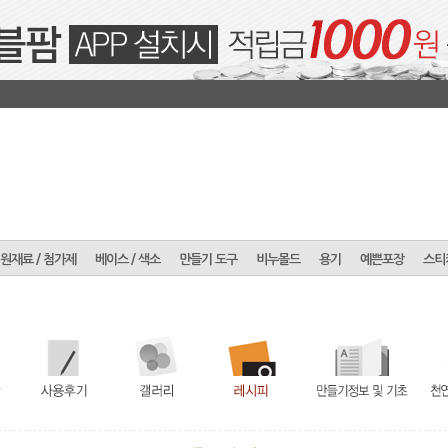
원재료 / 첨가제
베이스 / 색소
만들기 도구
비누몰드
용기
예쁜포장
스티