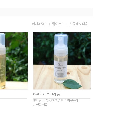
레시피명순
많이본순
신규레시피순
애플워시 클렌징 폼
부드럽고 풍성한 거품으로 깨끗하게
세안하세요