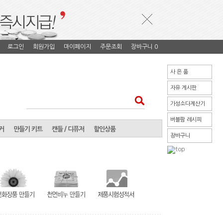
로그인
회원가입
마이페이지
주문조회
장바구니
0
사 은 품
자유 게시판
가성소다계산기
버블팜 레시피
커
만들기 키트
캔들 / 디퓨저
할인상품
장바구니