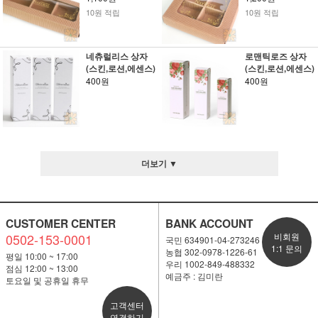
10원 적립
10원 적립
네츄럴리스 상자
로맨틱로즈 상자
(스킨,로션,에센스)
(스킨,로션,에센스)
400원
400원
더보기 ▼
CUSTOMER CENTER
BANK ACCOUNT
0502-153-0001
비회원
국민 634901-04-273246
1:1 문의
농협 302-0978-1226-61
평일 10:00 ~ 17:00
우리 1002-849-488332
점심 12:00 ~ 13:00
예금주 : 김미란
토요일 및 공휴일 휴무
고객센터
연결하기