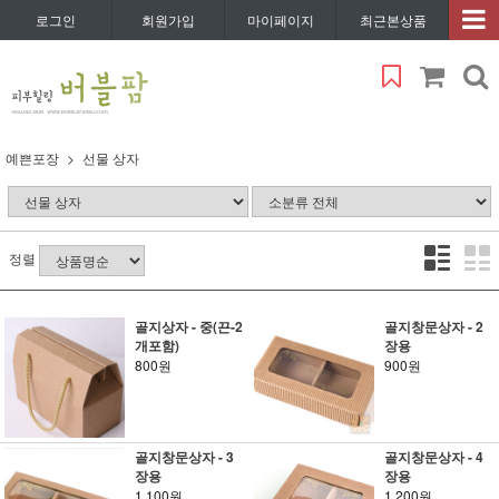
로그인
회원가입
마이페이지
최근본상품
예쁜포장
선물 상자
정렬
골지상자 - 중(끈-2
골지창문상자 - 2
개포함)
장용
800원
900원
골지창문상자 - 3
골지창문상자 - 4
장용
장용
1,100원
1,200원